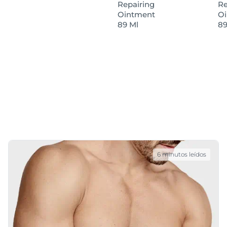
Repairing
Re
Ointment
O
89 Ml
89
6 minutos leídos