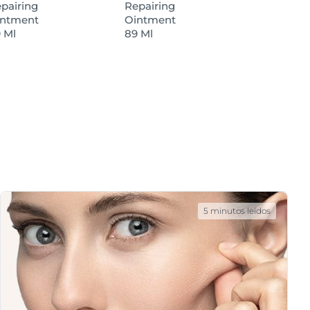
pairing
Repairing
intment
Ointment
 Ml
89 Ml
5 minutos leídos