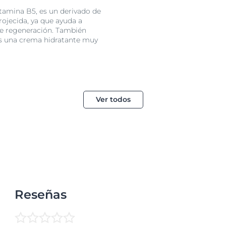
sulte a su
amina B5, es un derivado de
 después del
rojecida, ya que ayuda a
 de regeneración. También
 es una crema hidratante muy
Ver todos
Reseñas