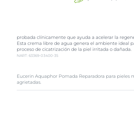
probada clínicamente que ayuda a acelerar la regener
Esta crema libre de agua genera el ambiente ideal p
proceso de cicatrización de la piel irritada o dañada.
NART: 63369-03400-35
Eucerin Aquaphor Pomada Reparadora para pieles m
agrietadas.
Nuestra piel trabaja duro para proteger nuestros cue
veces se puede volver muy seca, agrietada e irritada
Necesita cuidado SOS.
Eucerin
Aqua
phor Pomada Reparadora le da a la
pi
seca, agrietada e irritada el cuidado SOS que necesi
sin agua forma una barrera protectora suave, semi-oc