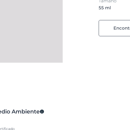
Tamaño
55 ml
Encontr
Medio Ambiente
rtificado