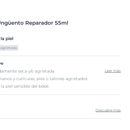
ngüento
Reparador 55ml
a piel
 agrietada
ve
damente seca y/o agrietada.
Leer más
manos y cutículas, pies o talones agrietados.
la piel sensible del bebé.
Descubre más