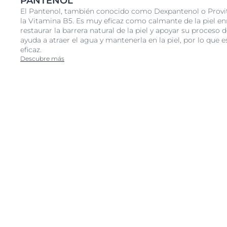
PANTENOL
y no en heridas abiertas, húmedas o sangrantes. Con
El Pantenol, también conocido como Dexpantenol o Provit
dermatólogo para saber cuánto tiempo debe esperar
la Vitamina B5. Es muy eficaz como calmante de la piel en
tratamiento antes de usar el producto.
restaurar la barrera natural de la piel y apoyar su proceso
ayuda a atraer el agua y mantenerla en la piel, por lo que
eficaz.
Descubre más