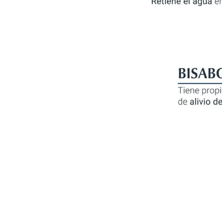
agua y oxígeno
" y fortalecer su
da con glicerina
 atrae el agua y
l
pantenol
, lo que
 mismo tiempo
ni conservantes,
eparar la piel
r masajeando
 las rodillas y
talones
 tolerado por la
ños, así como en
dimientos
láser y
gida y reparada.
rse en la piel
do tejido nuevo)