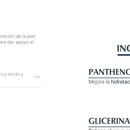
ación de la piel.
ara dar apoyo al
uy secas y
rpos, pero a
 como resultado.
el seca
a muy
ta.
La pomada
lusiva sobre la