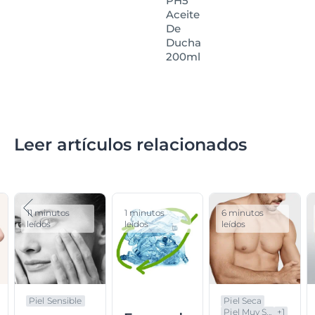
PH5
Aceite
De
Ducha
200ml
Leer artículos relacionados
11 minutos
1 minutos
6 minutos
leídos
leídos
leídos
Piel Sensible
Piel Seca
Piel Muy S...
+
1