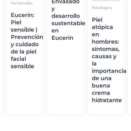
Envasado
Piel Sensible
y
Piel Atópica
Eucerin:
desarrollo
Piel
Piel
sustentable
atópica
sensible |
en
en
Prevención
Eucerin
hombres:
y cuidado
síntomas,
de la piel
causas y
facial
la
sensible
importancia
de una
buena
crema
hidratante