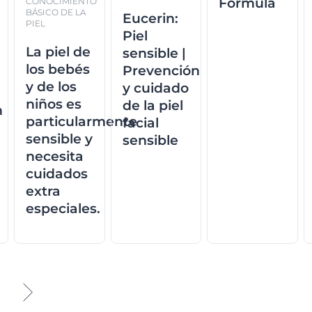
Formula
CONOCIMIENTO
BÁSICO DE LA
Eucerin:
PIEL
Piel
La piel de
sensible |
los bebés
Prevención
y de los
y cuidado
niños es
de la piel
n
particularmente
facial
sensible y
sensible
necesita
cuidados
extra
especiales.