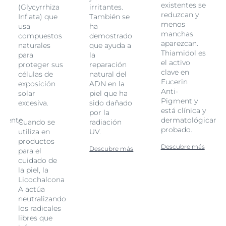
existentes se
(Glycyrrhiza
irritantes.
reduzcan y
Inflata) que
También se
menos
usa
ha
manchas
compuestos
demostrado
aparezcan.
naturales
que ayuda a
Thiamidol es
para
la
el activo
proteger sus
reparación
clave en
células de
natural del
Eucerin
exposición
ADN en la
Anti-
solar
piel que ha
Pigment y
excesiva.
sido dañado
está clínica y
por la
amente
dermatológicame
Cuando se
radiación
probado.
utiliza en
UV.
productos
Descubre más
Descubre más
para el
cuidado de
la piel, la
Licochalcona
A actúa
neutralizando
los radicales
libres que