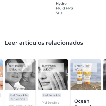
Hydro
Fluid FPS
50+
Leer artículos relacionados
9 minutos
11 minutos
2 minutos
leídos
leídos
leídos
r
Piel Sensible
Piel Sensible
Dermatitis...
Ocean
Piel Sensible