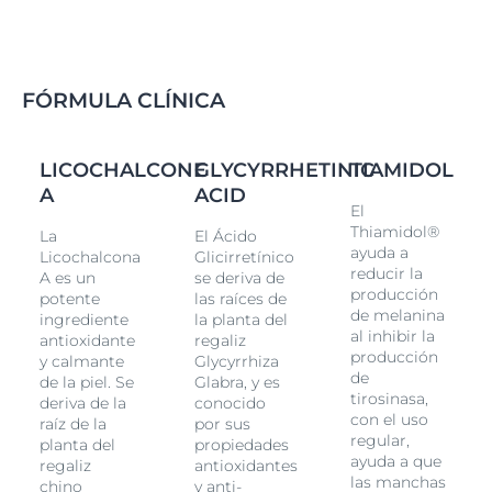
Cubren inmediatamente las imperfecciones de la
piel para promover un tono de piel más uniforme y
unificado
FÓRMULA CLÍNICA
Proporciona una defensa adicional contra la
hiperpigmentación
inducida por la HEVIS
La fórmula está enriquecida además con Thiamidol,
LICOCHALCONE
GLYCYRRHETINIC
TIAMIDOL
un ingrediente eficaz y patentado que actúa en la raíz
A
ACID
de la
hiperpigmentación
. Reduce visiblemente las
El
manchas oscuras con el paso del tiempo y, cuando se
Thiamidol®
La
El Ácido
utiliza regularmente, previene su reaparición.
ayuda a
Licochalcona
Glicirretínico
reducir la
A es un
se deriva de
Eucerin Sun Pigment Control FPS50+ Tono Medio
producción
potente
las raíces de
tiene una textura ligera y agradable que se absorbe
de melanina
ingrediente
la planta del
rápidamente y está clínicamente y
al inhibir la
antioxidante
regaliz
dermatológicamente probado que es bien tolerado,
producción
y calmante
Glycyrrhiza
incluso por la
piel sensible
.
de
de la piel. Se
Glabra, y es
(1) Cumple con los altos estándares de protección UVA
tirosinasa,
deriva de la
conocido
con el uso
y UVB definidos por Cosmetics Europe. Los niveles de
raíz de la
por sus
regular,
protección UVA son superiores a la recomendación de
planta del
propiedades
ayuda a que
la UE.
regaliz
antioxidantes
las manchas
chino
y anti-