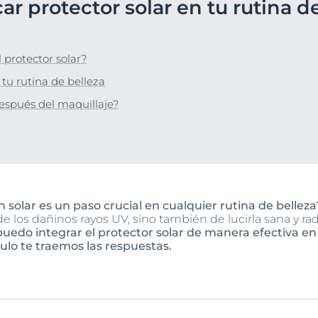
ar protector solar en tu rutina d
Hiperpigmentación
Nuestro compromis
lar
bre Anti-Pigment
Programa Social Mi
Ver todos los prod
#eucerinclusio
 protector solar?
Más información
Más información
 tu rutina de belleza
después del maquillaje?
 solar es un paso crucial en cualquier rutina de belleza
de los dañinos rayos UV, sino también de lucirla sana y radi
uedo integrar el protector solar de manera efectiva en 
culo te traemos las respuestas.