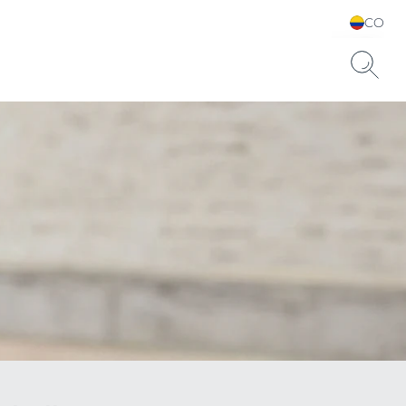
CO
Elija su idioma y país