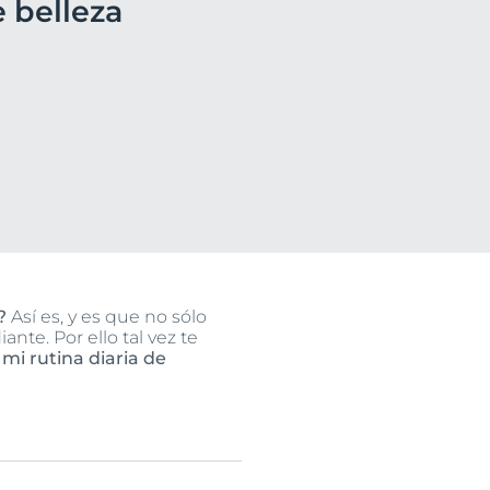
e belleza
o
ssion
uctos
n
?
Así es, y es que no sólo
ante. Por ello tal vez te
mi rutina diaria de