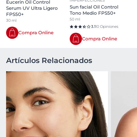
IMPERFECCIONES
Eucerin Oil Control
Sun facial Oil Control
Serum UV Ultra Ligero
Tono Medio FPS50+
FPS50+
50 ml
30 ml
3.1
10 Opiniones
Compra Online
Compra Online
Artículos Relacionados