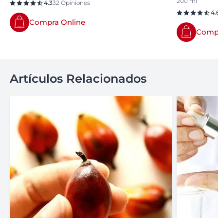
200 ml
4.3
32 Opiniones
4.
Compra Online
Compr
Artículos Relacionados