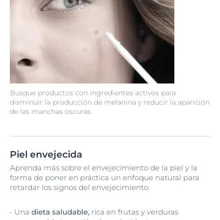
Busque productos con ingredientes activos para
disminuir la producción de melanina y reducir la aparición
de las manchas oscuras.
Piel envejecida
Aprenda más sobre el envejecimiento de la piel y la
forma de poner en práctica un enfoque natural para
retardar los signos del envejecimiento.
Una
dieta saludable,
rica en frutas y verduras