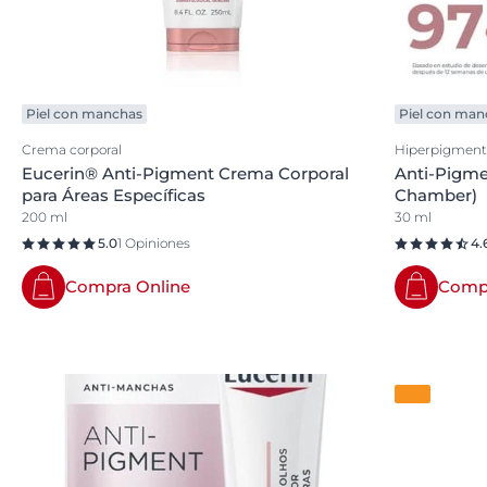
Piel con manchas
Piel con man
Crema corporal
Hiperpigment
Eucerin® Anti-Pigment Crema Corporal
Anti-Pigme
para Áreas Específicas
Chamber)
200 ml
30 ml
5.0
1 Opiniones
4.
Compra Online
Compr