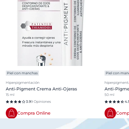
Piel con manchas
Piel con man
Hiperpigmentación
hiperpigment
Anti-Pigment Crema Anti-Ojeras
Anti-Pigme
15 ml
50 ml
3.9
9 Opiniones
4.
Compra Online
Compr