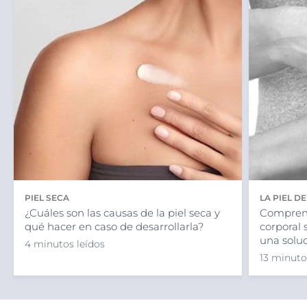
PIEL SECA
LA PIEL D
¿Cuáles son las causas de la piel seca y
Comprend
qué hacer en caso de desarrollarla?
corporal 
una solu
4 minutos leídos
13 minuto