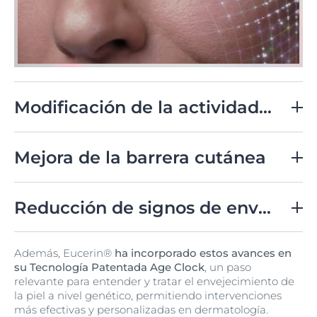
Modificación de la actividad genética
Epicelline™ puede activar o desactivar genes que
influyen en la hidratación y la síntesis de colágeno,
Mejora de la barrera cutánea
esenciales para la firmeza y elasticidad de la piel.
Fortalece la piel contra daños ambientales como la
contaminación y los UV, mejorando la expresión
Reducción de signos de envejecimiento
genética de los componentes de la barrera cutánea.
Influye en la reducción de la inflamación celular y
Además, Eucerin®
ha incorporado estos avances en
promueve una mayor elasticidad y regeneración
su Tecnología Patentada Age Clock
, un paso
celular, lo que ayuda a disminuir las líneas finas y
relevante para entender y tratar el envejecimiento de
arrugas.
la piel a nivel genético, permitiendo intervenciones
más efectivas y personalizadas en dermatología.