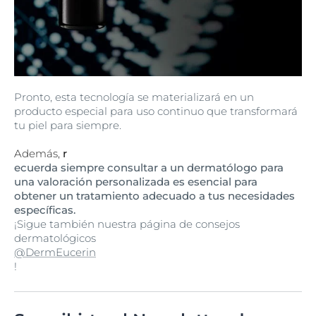
Pronto, esta tecnología se materializará en un
producto especial para uso continuo que transformará
tu piel para siempre.
Además,
r
ecuerda siempre consultar a un dermatólogo para
una valoración personalizada es esencial para
obtener un tratamiento adecuado a tus necesidades
específicas.
¡Sigue también nuestra página de consejos
dermatológicos
@DermEucerin
!