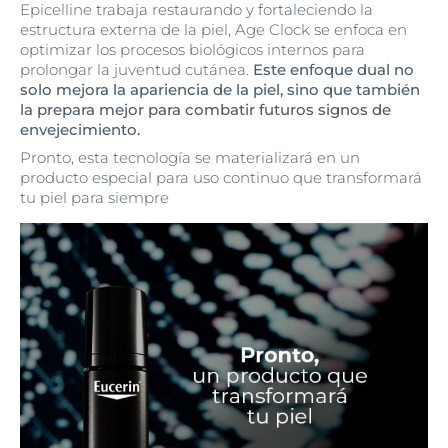
Epicelline trabaja restaurando y fortaleciendo la
estructura externa de la piel, Age Clock se enfoca en
optimizar los procesos biológicos internos para
prolongar la juventud cutánea.
Este enfoque dual no
solo mejora la apariencia de la piel, sino que también
la prepara mejor para combatir futuros signos de
envejecimiento.
Pronto, esta tecnología se materializará en un
producto especial para uso continuo que transformará
tu piel para siempre