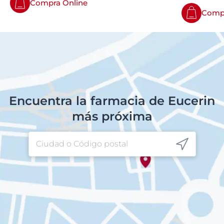
Compra Online
Compr
Encuentra la farmacia de Eucerin
más próxima