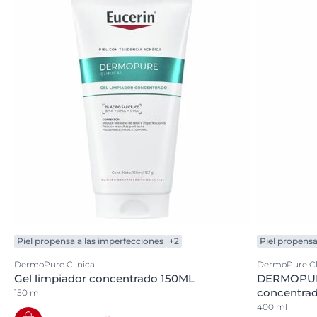
Piel propensa a las imperfecciones
+2
Piel propensa
DermoPure Clinical
DermoPure Cli
Gel limpiador concentrado 150ML
DERMOPURE
concentra
150 ml
400 ml