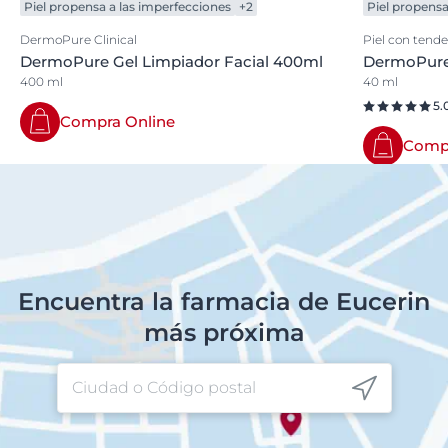
Piel propensa a las imperfecciones
+2
Piel propensa
DermoPure Clinical
Piel con tende
DermoPure Gel Limpiador Facial 400ml
DermoPure 
400 ml
40 ml
5.
Compra Online
Compr
Encuentra la farmacia de Eucerin
más próxima