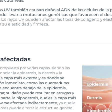
es cutáneas.
os UV también causan daño al ADN de las células de la p
ede llevar a mutaciones genéticas que favorecen el des
os rayos UV pueden afectar las fibras de colágeno y elast
su elasticidad y firmeza.
 afectadas
compuesta por varias capas, siendo las
 solar la epidermis, la dermis y la
 la capa más externa y es donde se
año inmediato, como las quemaduras
e encuentra debajo de la epidermis,
na; su daño puede resultar en arrugas y
 parte, la hipodermis, que es la capa más
verse afectada indirectamente
, ya que la
ores puede alterar la estructura general