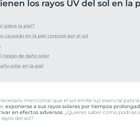
ienen los rayos UV del sol en la p
Hiperpigmentación
Nuestro compromis
lar
bre Anti-Pigment
Programa Social Mi
Ver todos los prod
#eucerinclusio
 sobre la piel?
Más información
Más información
 causado en la piel corporal por el sol
s
 riesgo de daño solar
ño solar en la piel
ecesario mencionar que el sol emite luz esencial para la v
te,
exponerse a sus rayos solares por tiempos prolonga
rivar en efectos adversos
. ¿Quieres saber cómo podrías e
 rayos del sol?