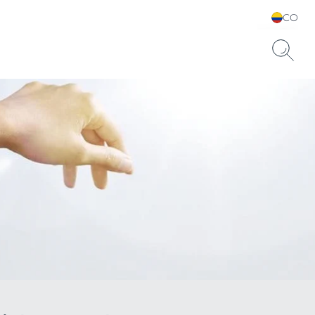
CO
Elija su idioma y país