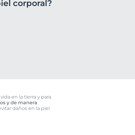
iel corporal?
o
ssion
uctos
n
ida en la tierra y para
dos y de manera
vitar daños en la piel