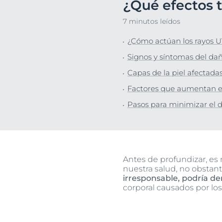
¿Qué efectos t
Protección So
Descu
7 minutos leídos
Piel Grasa
¿Cómo actúan los rayos UV
Signos y síntomas del daño
Capas de la piel afectada
Factores que aumentan el
Pasos para minimizar el da
Antes de profundizar, es n
nuestra salud, no obstan
irresponsable, podría de
corporal causados por los