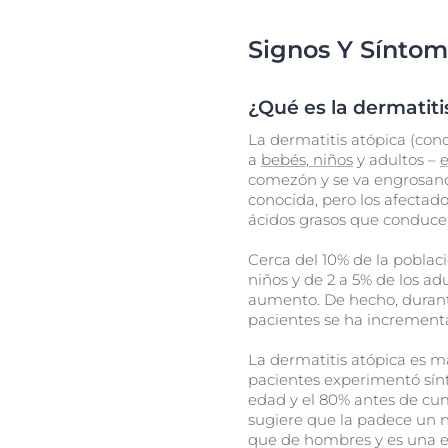
Signos Y Sínto
¿Qué es la dermatiti
La dermatitis atópica (co
a
bebés, niños
y adultos –
e
comezón y se va engrosando
conocida, pero los afectad
ácidos grasos que conducen 
Cerca del 10% de la poblac
niños y de 2 a 5% de los ad
aumento. De hecho, durant
pacientes se ha increment
La dermatitis atópica es m
pacientes experimentó sín
edad y el 80% antes de cum
sugiere que la padece un
que de hombres y es una