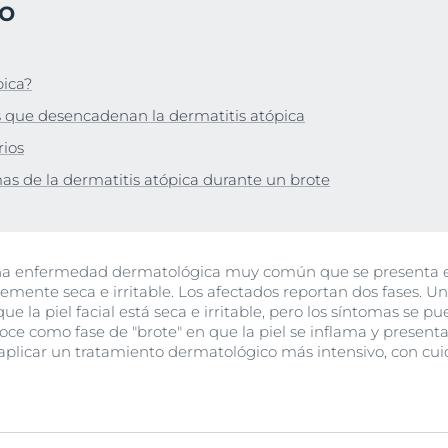
lo
Hiperpigmentación
Nuestro compromis
lar
bre Anti-Pigment
Programa Social Mi
Ver todos los prod
#eucerinclusio
pica?
Más información
Más información
s que desencadenan la dermatitis atópica
rios
as de la dermatitis atópica durante un brote
una enfermedad dermatológica muy común que se presenta en 
emente seca e irritable. Los afectados reportan dos fases. U
ue la piel facial está seca e irritable, pero los síntomas se p
oce como fase de "brote" en que la piel se inflama y presen
aplicar un tratamiento dermatológico más intensivo, con cu