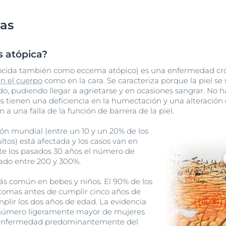
mas
s atópica?
nocida también como eccema atópico) es una enfermedad crón
n el cuerpo
como en la cara. Se caracteriza porque la piel se 
, pudiendo llegar a agrietarse y en ocasiones sangrar. No h
os tienen una deficiencia en la humectación y una alteración
a una falla de la función de barrera de la piel.
ión mundial (entre un 10 y un 20% de los
ultos) está afectada y los casos van en
e los pasados 30 años el número de
ado entre 200 y 300%.
ás común en bebes y niños. El 90% de los
tomas antes de cumplir cinco años de
plir los dos años de edad. La evidencia
 número ligeramente mayor de mujeres
 enfermedad predominantemente del