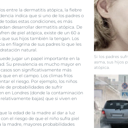
 entre la dermatitis atópica, la fiebre
dencia indica que si uno de los padres o
 de todas estas condiciones, es más
edan desarrollar dermatitis atópica. De
fren de piel atópica, existe de un 60 a
 que sus hijos también la tengan. Los
ia en filagrina de sus padres lo que les
dratación natural.
Si los padres suf
puede jugar un papel importante en la
asma, sus hijos 
ad. Su prevalencia es mucho mayor en
atópica.
 casos son significativamente más
s que en el campo. Los climas fríos
ar el riesgo. Por ejemplo, los niños
le de probabilidades de sufrir
ecen en Londres (donde la contaminación
 relativamente bajas) que si viven en
ue la edad de la madre al dar a luz
 con el riesgo de que el niño sufra piel
a la madre, mayores probabilidades