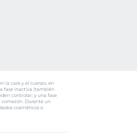
o
ssion
uctos
n
la cara y el cuerpo, en
na fase inactiva (también
ueden controlar; y una fase
ta comezón. Durante un
idados cosméticos o