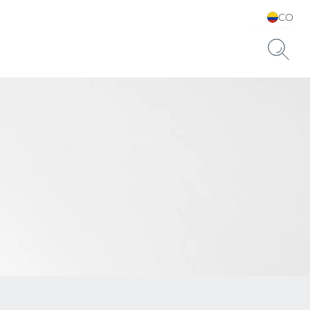
CO
Elija su idioma y país