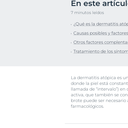
En este artícu
Protección So
Descu
7 minutos leídos
Piel Grasa
¿Qué es la dermatitis ató
Causas posibles y factore
Otros factores complenta
Tratamiento de los síntom
La dermatitis atópica es 
donde la piel está constant
llamada de “intervalo”) en q
activa, que también se con
brote puede ser necesario 
farmacológicos.