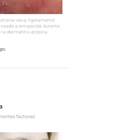
strarse seca, ligeramente
osada a enrojecida durante
e la dermatitis atópica.
go.
a
erentes factores