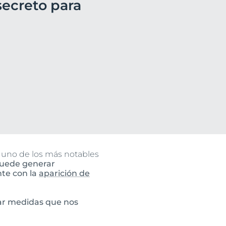
secreto para
o
ssion
uctos
n
 uno de los más notables
puede generar
nte con la
aparición de
ar medidas que nos