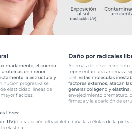
ral
Daño por radicales lib
proximadamente, el cuerpo
Además del envejecimiento, lo
s proteínas en menor
representan una amenaza sig
rectamente la estructura y
piel.
Estas moléculas inestab
minución progresiva se
factores externos, atacan la
e elasticidad, líneas de
generar colágeno y elastina.
mayor flacidez.
envejecimiento prematuro, 
firmeza y la aparición de arr
s libres:
ión UV):
La radiación ultravioleta daña las células de la piel y 
la elastina.