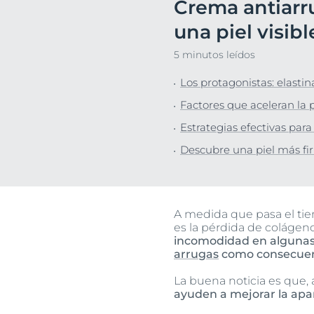
Crema antiarru
Protección So
Descu
una piel visi
Piel Grasa
5 minutos leídos
Los protagonistas: elasti
Factores que aceleran la 
Estrategias efectivas para
Descubre una piel más fi
A medida que pasa el tie
es la pérdida de colágeno 
incomodidad en algunas 
arrugas
como consecuenc
La buena noticia es que,
ayuden a mejorar la apar