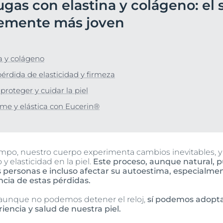
gas con elastina y colágeno: el 
Hiperpigmentación
Nuestro compromis
lar
bre Anti-Pigment
Programa Social Mi
blemente más joven
Ver todos los prod
#eucerinclusio
Más información
Más información
na y colágeno
pérdida de elasticidad y firmeza
 proteger y cuidar la piel
rme y elástica con Eucerin®
mpo, nuestro cuerpo experimenta cambios inevitables, y
y elasticidad en la piel.
Este proceso, aunque natural, 
personas e incluso afectar su autoestima, especialme
ia de estas pérdidas.
 aunque no podemos detener el reloj,
sí podemos adopt
iencia y salud de nuestra piel.