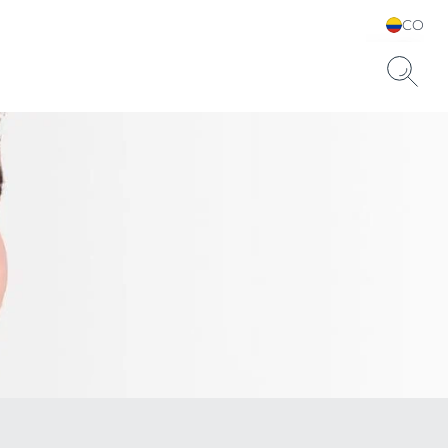
CO
Elija su idioma y país