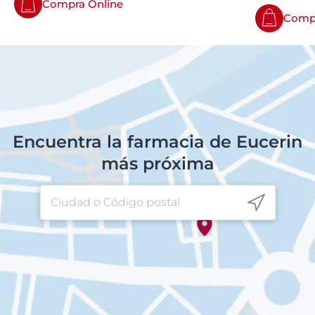
Compra Online
Compr
Encuentra la farmacia de Eucerin
más próxima