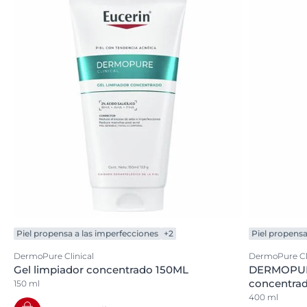
Piel propensa a las imperfecciones
+2
Piel propensa
DermoPure Clinical
DermoPure Cli
Gel limpiador concentrado 150ML
DERMOPURE
concentra
150 ml
400 ml