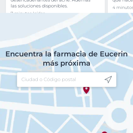
las soluciones disponibles.
4 minutos
7 minutos leídos
Encuentra la farmacia de Eucerin
más próxima