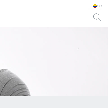
CO
Elija su idioma y país