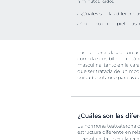
4 minutos leídos
Protección So
Descu
¿Cuáles son las diferencia
Piel Grasa
Cómo cuidar la piel masc
Los hombres desean un aspe
como la sensibilidad cutáne
masculina, tanto en la cara
que ser tratada de un modo
cuidado cutáneo para ayuda
¿Cuáles son las dife
La hormona testosterona de
estructura diferente en rel
masculina, tanto en la car