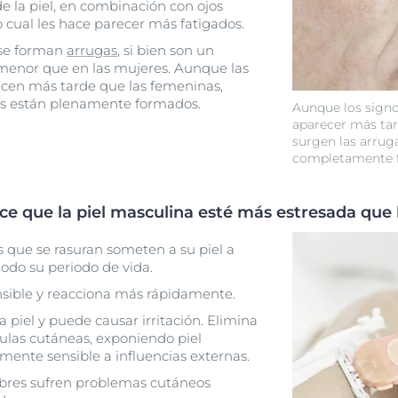
e la piel, en combinación con ojos
o cual les hace parecer más fatigados.
 se forman
arrugas
, si bien son un
menor que en las mujeres. Aunque las
cen más tarde que las femeninas,
os están plenamente formados.
Aunque los sign
aparecer más ta
surgen las arrug
completamente 
ace que la piel masculina esté más estresada que
 que se rasuran someten a su piel a
todo su periodo de vida.
ensible y reacciona más rápidamente.
la piel y puede causar irritación. Elimina
lulas cutáneas, exponiendo piel
ente sensible a influencias externas.
bres sufren problemas cutáneos