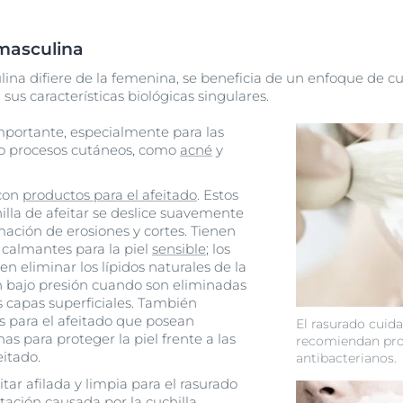
 masculina
lina difiere de la femenina, se beneficia de un enfoque de 
us características biológicas singulares.
mportante, especialmente para las
o procesos cutáneos, como
acné
y
 con
productos para el afeitado
. Estos
illa de afeitar se deslice suavemente
ormación de erosiones y cortes. Tienen
 calmantes para la piel
sensible
; los
n eliminar los lípidos naturales de la
n bajo presión cuando son eliminadas
s capas superficiales. También
para el afeitado que posean
El rasurado cuid
s para proteger la piel frente a las
recomiendan pr
eitado.
antibacterianos.
itar afilada y limpia para el rasurado
itación causada por la cuchilla.