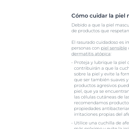
Cómo cuidar la piel
Debido a que la piel mascu
de productos que respetan s
El rasurado cuidadoso es i
personas con
piel sensible
dermatitis atópica
:
Proteja y lubrique la piel
contribuirán a que la cuch
sobre la piel y evite la f
que ser también suaves y
productos agresivos puede
piel, que ya se encuentra
las células cutáneas de la
recomendamos productos 
propiedades antibacteriana
irritaciones propias del af
Utilice una cuchilla de afe
más próximo y evite la irr