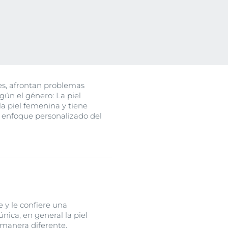
o
ssion
uctos
n
es, afrontan problemas
egún el género: La piel
la piel femenina y tiene
n enfoque personalizado del
 y le confiere una
nica, en general la piel
 manera diferente.