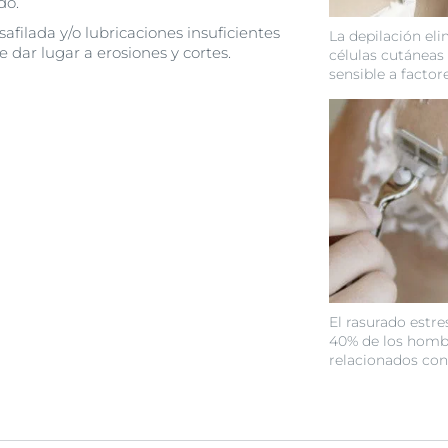
ado.
safilada y/o lubricaciones insuficientes
La depilación eli
 dar lugar a erosiones y cortes.
células cutáneas 
sensible a factor
El rasurado estre
40% de los homb
relacionados con 