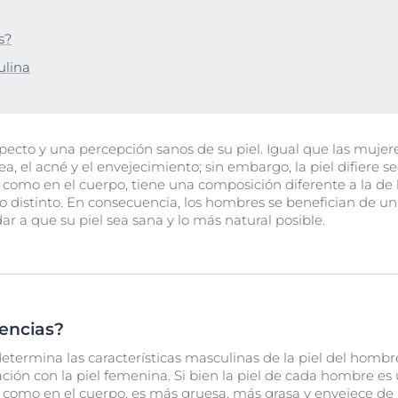
Hiperpigmentación
Nuestro compromis
lar
bre Anti-Pigment
Programa Social Mi
Ver todos los prod
s?
#eucerinclusio
ulina
Más información
Más información
cto y una percepción sanos de su piel. Igual que las mujer
a, el acné y el envejecimiento; sin embargo, la piel difiere s
 como en el cuerpo, tiene una composición diferente a la de 
 distinto. En consecuencia, los hombres se benefician de u
r a que su piel sea sana y lo más natural posible.
rencias?
termina las características masculinas de la piel del hombre
ación con la piel femenina. Si bien la piel de cada hombre es ú
a como en el cuerpo, es más gruesa, más grasa y envejece de